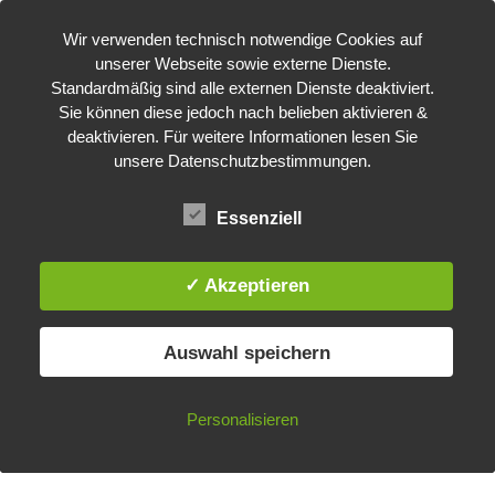
Wir verwenden technisch notwendige Cookies auf
unserer Webseite sowie externe Dienste.
Standardmäßig sind alle externen Dienste deaktiviert.
Sie können diese jedoch nach belieben aktivieren &
deaktivieren. Für weitere Informationen lesen Sie
unsere Datenschutzbestimmungen.
Essenziell
✓ Akzeptieren
Impressum
Datenschutzerklärung
Auswahl speichern
We use cookies to personalize and improve your experience.
© 2017 AIT Austrian
↑
Institute of Technology
By continuing to use our website you consent to this.
Personalisieren
operated by AIT Center
Allow Cookies
Decline
Privacy policy
for Digital Safety &
Security